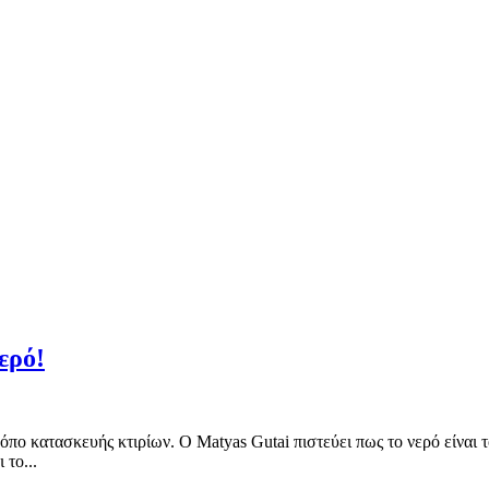
ερό!
πο κατασκευής κτιρίων. Ο Matyas Gutai πιστεύει πως το νερό είναι το
 το...