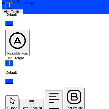
Font Size
Powered by
OneTap
Hide Toolbar
Default
Readable Font
Line Height
Default
Cursor
Letter Spacing
Font Weight