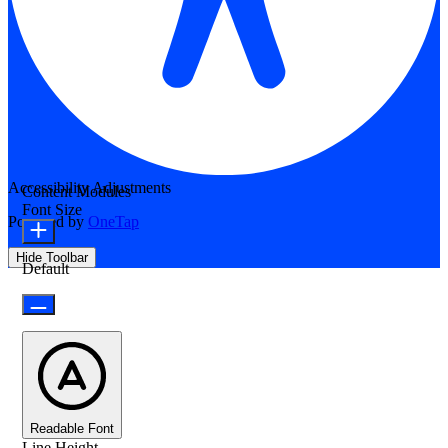
Accessibility Adjustments
Content Modules
Font Size
Powered by
OneTap
Hide Toolbar
Default
Readable Font
Line Height