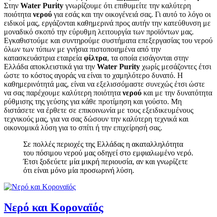
Στην
Water Purity
γνωρίζουμε ότι επιθυμείτε την καλύτερη
ποιότητα
νερού
για εσάς και την οικογένειά σας. Γι αυτό το λόγο οι
ειδικοί μας, εργάζονται καθημερινά προς αυτήν την κατεύθυνση με
μοναδικό σκοπό την εύρυθμη λειτουργία των προϊόντων μας.
Εγκαθιστούμε και συντηρούμε συστήματα επεξεργασίας του νερού
όλων των τύπων με γνήσια πιστοποιημένα από την
κατασκευάστρια εταιρεία
φίλτρα
, τα οποία εισάγονται στην
Ελλάδα αποκλειστικά για την
Water Purity
χωρίς μεσάζοντες έτσι
ώστε το κόστος αγοράς να είναι το χαμηλότερο δυνατό. Η
καθημερινότητά μας, είναι να εξελισσόμαστε συνεχώς έτσι ώστε
να σας παρέχουμε καλύτερη ποιότητα
νερού
και με την δυνατότητα
ρύθμισης της γεύσης για κάθε προτίμηση και γούστο. Μη
διστάσετε να έρθετε σε επικοινωνία με τους εξειδικευμένους
τεχνικούς μας, για να σας δώσουν την καλύτερη τεχνικά και
οικονομικά λύση για το σπίτι ή την επιχείρησή σας.
Σε πολλές περιοχές της Ελλάδας η ακαταλληλότητα
του πόσιμου νερού μας οδηγεί στο εμφιαλωμένο νερό.
Έτσι ξοδεύετε μία μικρή περιουσία, αν και γνωρίζετε
ότι είναι μόνο μία προσωρινή λύση.
Νερό και Κοροναϊός