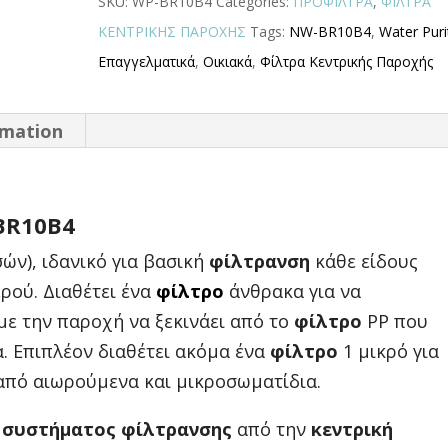
SKU:
WP-BR10B4
Categories:
ΠΡΟΦΙΛΤΡΑ
,
ΦΙΛΤΡΑ
ΚΕΝΤΡΙΚΗΣ ΠΑΡΟΧΗΣ
Tags:
NW-BR10B4
,
Water Puri
Επαγγελματικά
,
Οικιακά
,
Φίλτρα Κεντρικής Παροχής
rmation
BR10B4
σών), ιδανικό για βασική
φίλτρανση
κάθε είδους
ρού. Διαθέτει ένα
φίλτρο
άνθρακα για να
με την παροχή να ξεκινάει από το
φίλτρο
PP που
. Επιπλέον διαθέτει ακόμα ένα
φίλτρο
1 μικρό για
πό αιωρούμενα και μικροσωματίδια.
υ
συστήματος φίλτρανσης
από την
κεντρική