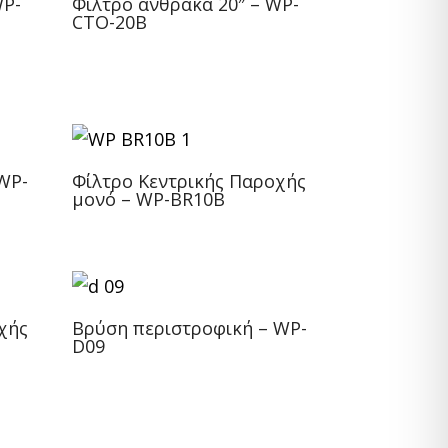
WP-
Φίλτρο άνθρακα 20″ – WP-
CTO-20B
WP-
Φίλτρο Κεντρικής Παροχής
μονό – WP-BR10Β
χής
Βρύση περιστροφική – WP-
D09