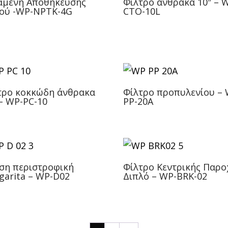
αμενή Αποθήκευσης
Φίλτρο άνθρακα 10″ – 
ού -WP-NPTK-4G
CTO-10L
τρο κοκκώδη άνθρακα
Φίλτρο προπυλενίου – 
 – WP-PC-10
PP-20A
ση περιστροφική
Φίλτρο Κεντρικής Παρο
garita – WP-D02
Διπλό – WP-BRK-02