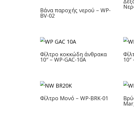
Δεξ
Νερ
Βάνα παροχής νερού – WP-
BV-02
Φίλτρο κοκκώδη άνθρακα
Φίλ
10″ – WP-GAC-10A
10″
Φίλτρο Μονό – WP-BRK-01
Βρύ
Mar