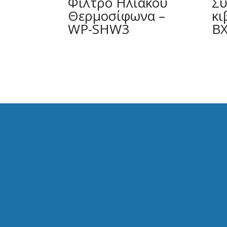
Φίλτρο Ηλιακού
Σύ
Θερμοσίφωνα –
κι
WP-SHW3
B