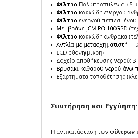
Φίλτρο
Πολυπροπυλενίου 5 μ
Φίλτρο
κοκκώδη ενεργού άνθ
Φίλτρο
ενεργού πεπιεσμένου
Μεμβράνη JCM RO 100GPD
(τε
Φίλτρο
κοκκώδη άνθρακα (τελι
Αντλία με μετασχηματιστή
110
LCD οθόνη(μικρή)
Δοχείο αποθήκευσης νερού:
3
Βρυσάκι καθαρού νερού άνω 
Εξαρτήματα τοποθέτησης (κλει
Συντήρηση και Εγγύηση:
Η αντικατάσταση των
φίλτρων
τ