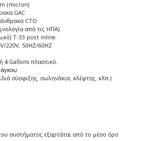
m (micron)
ρακα GAC
 άνθρακα CTO
χνολογία από τις ΗΠΑ).
κό) Τ-33 post inline.
V/220V, 50HZ/60HZ
ή
4
Gallons πλαστικό.
πάγκου
διά σύσφιξης, σωληνάκια, κλέφτης, κλπ.)
ου συστήματος εξαρτάται από το μέσο όρο