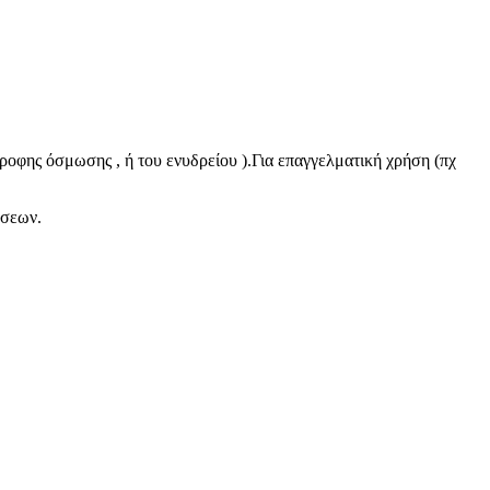
τροφης όσμωσης , ή του ενυδρείου ).Για επαγγελματική χρήση (πχ
ήσεων.