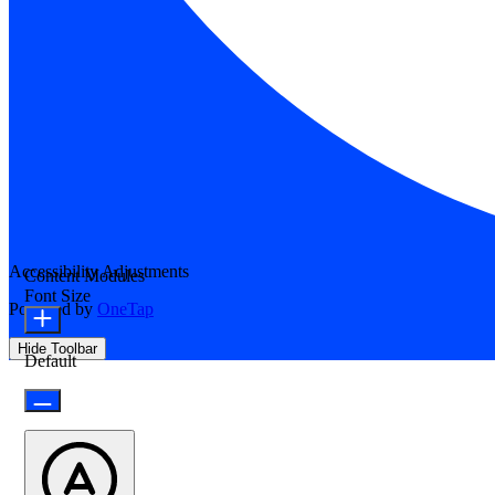
Accessibility Adjustments
Content Modules
Font Size
Powered by
OneTap
Hide Toolbar
Default