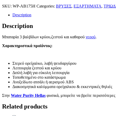
SKU:
WP-AB175H
Categories:
ΒΡΥΣΕΣ
,
ΕΞΑΡΤΗΜΑΤΑ
,
ΤΡΙΩΔ
Description
Description
Μπαταρία 3 βαλβίδων κρύου,ζεστού και καθαρού
νερού
.
Χαρακτηριστικά προϊόντος:
Στερεό ορείχαλκο, λαβή ψευδαργύρου
Λειτουργία ζεστού και κρύου
Διπλή λαβή για εύκολη λειτουργία
Τοποθετημένο στο κατάστρωμα
Ανοξείδωτο ατσάλι ή αερισμού ABS
Διακοσμητικά καλύμματα ορείχαλκου & εκκεντρικές θηλιές
Στην
Water Purity Hellas
φυσικά, μπορείτε να βρείτε περισσότερες
Related products