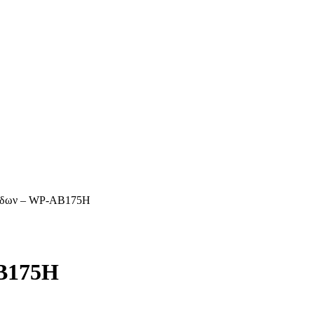
βίδων – WP-AB175H
B175H