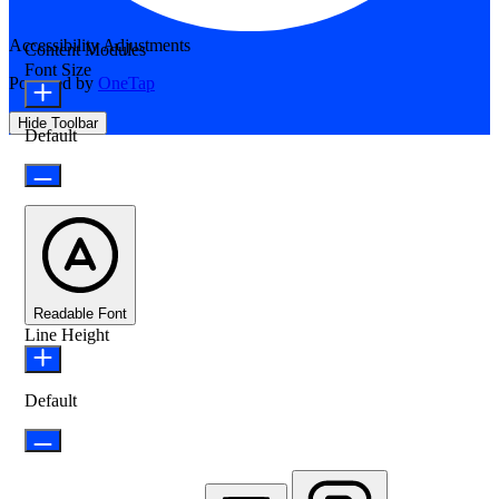
Accessibility Adjustments
Content Modules
Font Size
Powered by
OneTap
Hide Toolbar
Default
Readable Font
Line Height
Default