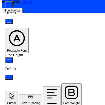
Powered by
OneTap
Hide Toolbar
Default
Readable Font
Line Height
Default
Cursor
Letter Spacing
Font Weight