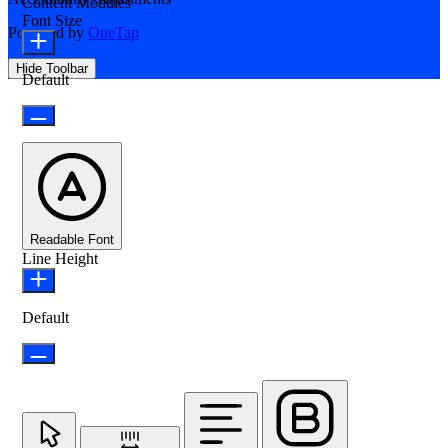
Content Modules
Font Size
Powered by
OneTap
Hide Toolbar
Default
Readable Font
Line Height
Default