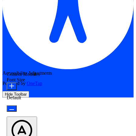
Accessibility Adjustments
Content Modules
Font Size
Powered by
OneTap
Hide Toolbar
Default