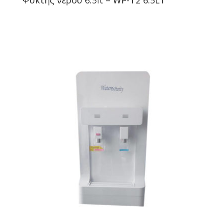
Ψύκτης νερού 6.5lt – WP-T2 6.5LT